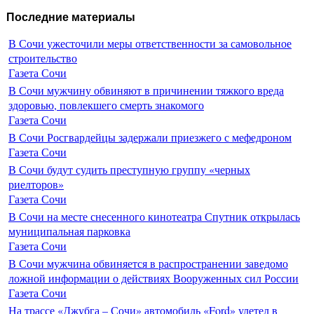
Последние материалы
В Сочи ужесточили меры ответственности за самовольное
строительство
Газета Сочи
В Сочи мужчину обвиняют в причинении тяжкого вреда
здоровью, повлекшего смерть знакомого
Газета Сочи
В Сочи Росгвардейцы задержали приезжего с мефедроном
Газета Сочи
В Сочи будут судить преступную группу «черных
риелторов»
Газета Сочи
В Сочи на месте снесенного кинотеатра Спутник открылась
муниципальная парковка
Газета Сочи
В Сочи мужчина обвиняется в распространении заведомо
ложной информации о действиях Вооруженных сил России
Газета Сочи
На трассе «Джубга – Сочи» автомобиль «Ford» улетел в