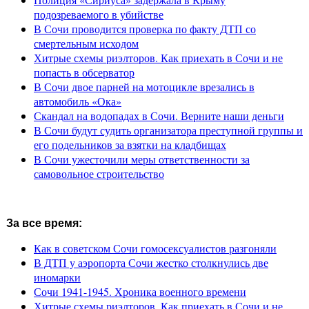
подозреваемого в убийстве
В Сочи проводится проверка по факту ДТП со
смертельным исходом
Хитрые схемы риэлторов. Как приехать в Сочи и не
попасть в обсерватор
В Сочи двое парней на мотоцикле врезались в
автомобиль «Ока»
Скандал на водопадах в Сочи. Верните наши деньги
В Сочи будут судить организатора преступной группы и
его подельников за взятки на кладбищах
В Сочи ужесточили меры ответственности за
самовольное строительство
За все время:
Как в советском Сочи гомосексуалистов разгоняли
В ДТП у аэропорта Сочи жестко столкнулись две
иномарки
Сочи 1941-1945. Хроника военного времени
Хитрые схемы риэлторов. Как приехать в Сочи и не