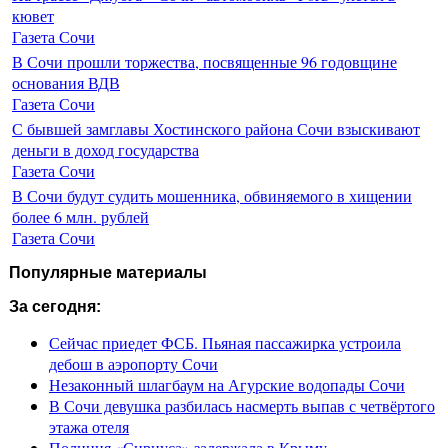
кювет
Газета Сочи
В Сочи прошли торжества, посвященные 96 годовщине
основания ВДВ
Газета Сочи
С бывшей замглавы Хостинского района Сочи взыскивают
деньги в доход государства
Газета Сочи
В Сочи будут судить мошенника, обвиняемого в хищении
более 6 млн. рублей
Газета Сочи
Популярные материалы
За сегодня:
Сейчас приедет ФСБ. Пьяная пассажирка устроила
дебош в аэропорту Сочи
Незаконный шлагбаум на Агурские водопады Сочи
В Сочи девушка разбилась насмерть выпав с четвёртого
этажа отеля
Полиция «Сириуса» задержала в Крыму