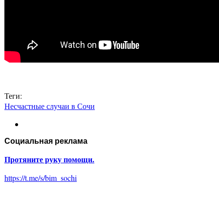
Теги:
Несчастные случаи в Сочи
Социальная реклама
Протяните руку помощи.
https://t.me/s/bim_sochi