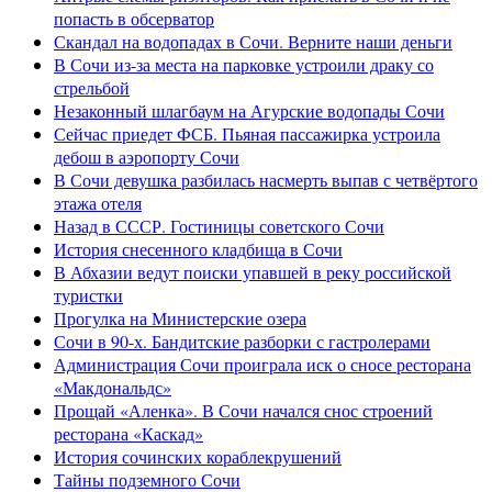
попасть в обсерватор
Скандал на водопадах в Сочи. Верните наши деньги
В Сочи из-за места на парковке устроили драку со
стрельбой
Незаконный шлагбаум на Агурские водопады Сочи
Сейчас приедет ФСБ. Пьяная пассажирка устроила
дебош в аэропорту Сочи
В Сочи девушка разбилась насмерть выпав с четвёртого
этажа отеля
Назад в СССР. Гостиницы советского Сочи
История снесенного кладбища в Сочи
В Абхазии ведут поиски упавшей в реку российской
туристки
Прогулка на Министерские озера
Сочи в 90-х. Бандитские разборки с гастролерами
Администрация Сочи проиграла иск о сносе ресторана
«Макдональдс»
Прощай «Аленка». В Сочи начался снос строений
ресторана «Каскад»
История сочинских кораблекрушений
Тайны подземного Сочи