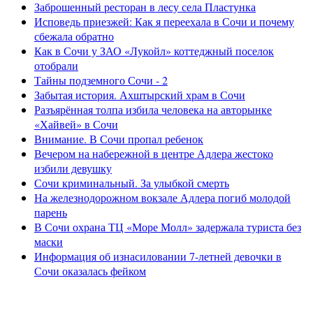
Заброшенный ресторан в лесу села Пластунка
Исповедь приезжей: Как я переехала в Сочи и почему
сбежала обратно
Как в Сочи у ЗАО «Лукойл» коттеджный поселок
отобрали
Тайны подземного Сочи - 2
Забытая история. Ахштырский храм в Сочи
Разъярённая толпа избила человека на авторынке
«Хайвей» в Сочи
Внимание. В Сочи пропал ребенок
Вечером на набережной в центре Адлера жестоко
избили девушку
Сочи криминальный. За улыбкой смерть
На железнодорожном вокзале Адлера погиб молодой
парень
В Сочи охрана ТЦ «Море Молл» задержала туриста без
маски
Информация об изнасиловании 7-летней девочки в
Сочи оказалась фейком