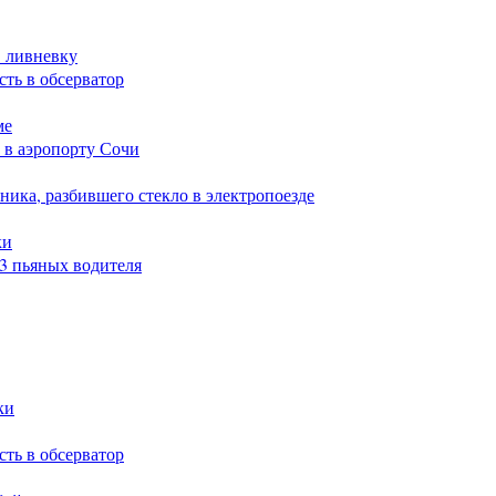
в ливневку
сть в обсерватор
ме
 в аэропорту Сочи
ика, разбившего стекло в электропоезде
ки
23 пьяных водителя
ки
сть в обсерватор