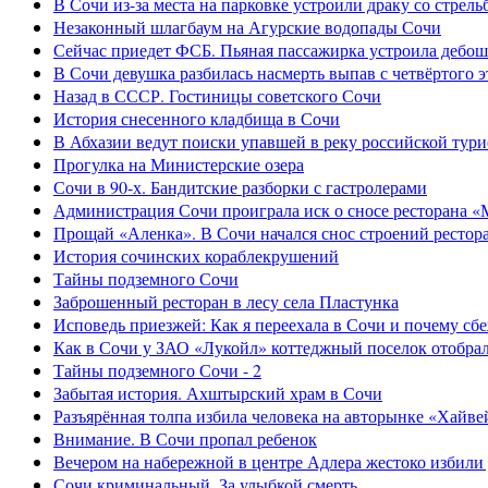
В Сочи из-за места на парковке устроили драку со стрель
Незаконный шлагбаум на Агурские водопады Сочи
Сейчас приедет ФСБ. Пьяная пассажирка устроила дебош
В Сочи девушка разбилась насмерть выпав с четвёртого э
Назад в СССР. Гостиницы советского Сочи
История снесенного кладбища в Сочи
В Абхазии ведут поиски упавшей в реку российской тури
Прогулка на Министерские озера
Сочи в 90-х. Бандитские разборки с гастролерами
Администрация Сочи проиграла иск о сносе ресторана «
Прощай «Аленка». В Сочи начался снос строений рестор
История сочинских кораблекрушений
Тайны подземного Сочи
Заброшенный ресторан в лесу села Пластунка
Исповедь приезжей: Как я переехала в Сочи и почему сб
Как в Сочи у ЗАО «Лукойл» коттеджный поселок отобра
Тайны подземного Сочи - 2
Забытая история. Ахштырский храм в Сочи
Разъярённая толпа избила человека на авторынке «Хайве
Внимание. В Сочи пропал ребенок
Вечером на набережной в центре Адлера жестоко избили
Сочи криминальный. За улыбкой смерть