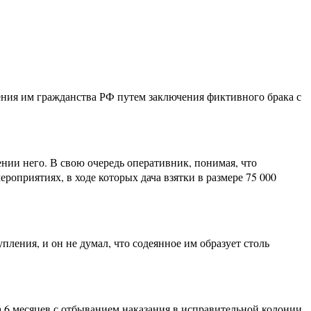
чения им гражданства РФ путем заключения фиктивного брака с
ии него. В свою очередь оперативник, понимая, что
роприятиях, в ходе которых дача взятки в размере 75 000
пления, и он не думал, что содеянное им образует столь
а 6 месяцев с отбыванием наказания в исправительной колонии