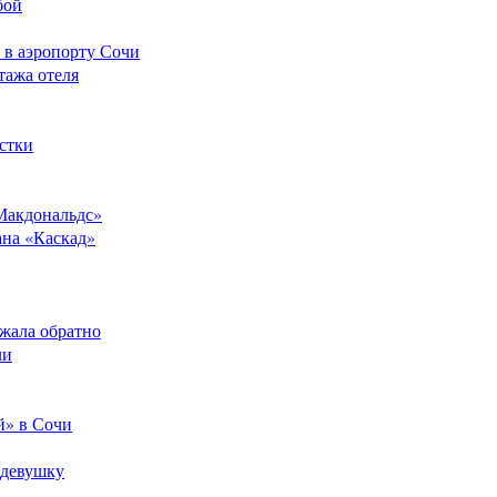
бой
 в аэропорту Сочи
тажа отеля
стки
Макдональдс»
ана «Каскад»
ежала обратно
ли
й» в Сочи
 девушку