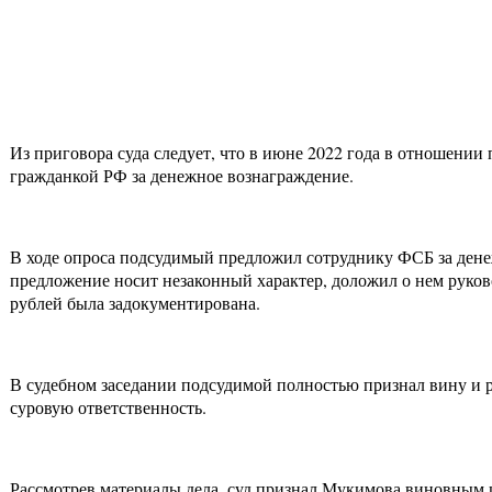
Из приговора суда следует, что в июне 2022 года в отношени
гражданкой РФ за денежное вознаграждение.
В ходе опроса подсудимый предложил сотруднику ФСБ за дене
предложение носит незаконный характер, доложил о нем руковод
рублей была задокументирована.
В судебном заседании подсудимой полностью признал вину и рас
суровую ответственность.
Рассмотрев материалы дела, суд признал Мукимова виновным и