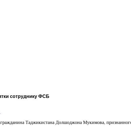
зятки сотруднику ФСБ
и
и гражданина Таджикистана Долшоджона Мукимова, признанного