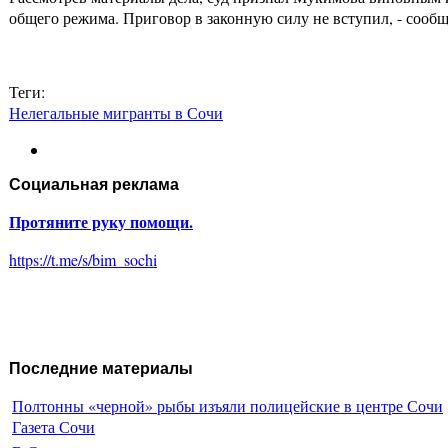
общего режима. Приговор в законную силу не вступил, - сообщ
Теги:
Нелегальные мигранты в Сочи
Социальная реклама
Протяните руку помощи.
https://t.me/s/bim_sochi
Последние материалы
Полтонны «черной» рыбы изъяли полицейские в центре Сочи
Газета Сочи