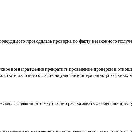
и подсудимого проводилась проверка по факту незаконного полу
жное вознаграждение прекратить проведение проверки в отношен
ству и дал свое согласие на участие в оперативно-розыскных ме
каялся, заявив, что ему стыдно рассказывать о событиях престу
 назначил ему наказание в виде лишения свободы на срок 2 год