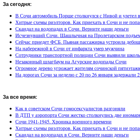
За сегодня:
В Сочи автомобиль Порше столкнулся с Нивой и улетел 
Хитрые схемы риэлторов. Как приехать в Сочи и не попа
Скандал на водопадах в Сочи. Верните наши деньги
Исчезнувший Сочи. Шашлычная на Пролетарском подъе
Сейчас приедет ФСБ. Пьяная пассажирка устроила дебош
На набережной в Сочи от инфаркта умер мужчина
Сотрудники транспортной полиции Сочи выявили школьн
Незаконный шлагбаум на Агурские водопады Сочи
Огромное дерево угрожает жителям сочинской пятиэтаж
На дорогах Сочи за неделю с 20 по 26 января задержали 
За все время:
Как в советском Сочи гомосексуалистов разгоняли
В ДТП у аэропорта Сочи жестко столкнулись две иномар
Сочи 1941-1945. Хроника военного времени
Хитрые схемы риэлторов. Как приехать в Сочи и не попа
Скандал на водопадах в Сочи. Верните наши деньги