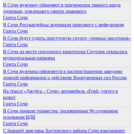
В Сочи мужчину обвиняют в причинении тяжкого вреда
здоровью, повлекшего смерть знакомого
Газета Сочи
В Сочи Росгвардейцы задержали приезжего с мефедроном
Газета Сочи
В Сочи будут судить преступную группу «черных риелторов»
Газета Сочи
В Сочи на месте снесенного кинотеатра Спутник открылась
муниципальная парковка
Газета Сочи
В Сочи мужчина обвиняется в распространении заведомо
ложной информации о действиях Вооруженных сил России
Газета Сочи
На трассе «Джубга – Сочи» автомобиль «Ford» улетел в
кювет
Газета Сочи
В Сочи прошли торжества, посвященные 96 годовщине
основания ВДВ
Газета Сочи
С бывшей замглавы Хостинского района Сочи взыскивают