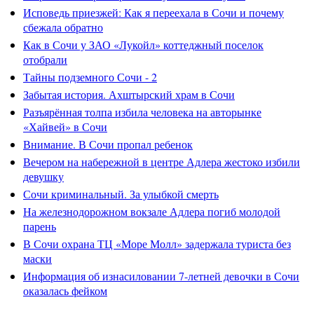
Исповедь приезжей: Как я переехала в Сочи и почему
сбежала обратно
Как в Сочи у ЗАО «Лукойл» коттеджный поселок
отобрали
Тайны подземного Сочи - 2
Забытая история. Ахштырский храм в Сочи
Разъярённая толпа избила человека на авторынке
«Хайвей» в Сочи
Внимание. В Сочи пропал ребенок
Вечером на набережной в центре Адлера жестоко избили
девушку
Сочи криминальный. За улыбкой смерть
На железнодорожном вокзале Адлера погиб молодой
парень
В Сочи охрана ТЦ «Море Молл» задержала туриста без
маски
Информация об изнасиловании 7-летней девочки в Сочи
оказалась фейком