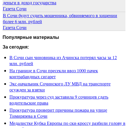
деньги в доход государства
Газета Сочи
В Сочи будут судить мошенника, обвиняемого в хищении
более 6 млн. рублей
Газета Сочи
Популярные материалы
За сегодня:
В Сочи сын чиновника из Ачинска потерял часы за 12
млн. рублей
На границе в Сочи пресекли ввоз 1000 пачек
контрабандных сигарет
Экс-начальник Сочинского ЛУ МВД на транспорте
осужден за взятки
Прокуратура через суд заставила 9 сочинцев сдать
водительские права
Прокуратура проверит причины пожара на улице
Тимирязева в Сочи
Медалистке Кубка Европы по ски-кроссу разбили голову в