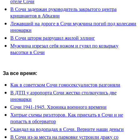
отеле Сочи
В Сочи задержан руководитель закрытого центра
кришнаитов в Абхазии
Лежавший на дороге в Сочи мужчина погиб под колесами
иномарки
В Сочи шторм разрушил жилой эллинг
Мужчина изрезал себя ножом и гулял по козырьку
высотки в Сочи
За все время:
Как в советском Сочи гомосексуалистов разгоняли
В ДТП у аэропорта Сочи жестко столкнулись две
иномарки
Сочи 1941-1945. Хроника военного времени
Хитрые схемы риэлторов. Как приехать в Сочи и не
попасть в обсерватор
Скандал на водопадах в Сочи. Верните наши деньги
В Сочи из-за места на парковке устроили драку со