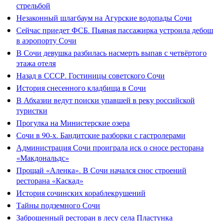
стрельбой
Незаконный шлагбаум на Агурские водопады Сочи
Сейчас приедет ФСБ. Пьяная пассажирка устроила дебош
в аэропорту Сочи
В Сочи девушка разбилась насмерть выпав с четвёртого
этажа отеля
Назад в СССР. Гостиницы советского Сочи
История снесенного кладбища в Сочи
В Абхазии ведут поиски упавшей в реку российской
туристки
Прогулка на Министерские озера
Сочи в 90-х. Бандитские разборки с гастролерами
Администрация Сочи проиграла иск о сносе ресторана
«Макдональдс»
Прощай «Аленка». В Сочи начался снос строений
ресторана «Каскад»
История сочинских кораблекрушений
Тайны подземного Сочи
Заброшенный ресторан в лесу села Пластунка