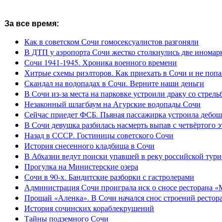
За все время:
Как в советском Сочи гомосексуалистов разгоняли
В ДТП у аэропорта Сочи жестко столкнулись две иномар
Сочи 1941-1945. Хроника военного времени
Хитрые схемы риэлторов. Как приехать в Сочи и не попа
Скандал на водопадах в Сочи. Верните наши деньги
В Сочи из-за места на парковке устроили драку со стрель
Незаконный шлагбаум на Агурские водопады Сочи
Сейчас приедет ФСБ. Пьяная пассажирка устроила дебош
В Сочи девушка разбилась насмерть выпав с четвёртого э
Назад в СССР. Гостиницы советского Сочи
История снесенного кладбища в Сочи
В Абхазии ведут поиски упавшей в реку российской тури
Прогулка на Министерские озера
Сочи в 90-х. Бандитские разборки с гастролерами
Администрация Сочи проиграла иск о сносе ресторана «
Прощай «Аленка». В Сочи начался снос строений рестор
История сочинских кораблекрушений
Тайны подземного Сочи