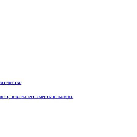
оительство
вью, повлекшего смерть знакомого