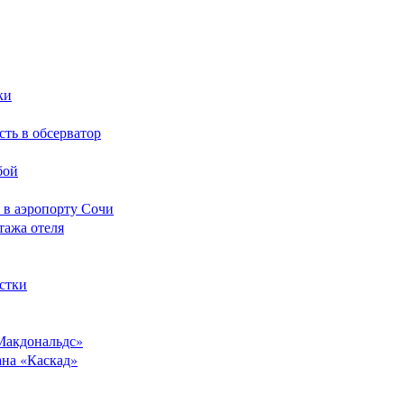
ки
сть в обсерватор
бой
 в аэропорту Сочи
тажа отеля
стки
Макдональдс»
ана «Каскад»