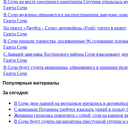
В Сочи на месте снесенного кинотеатра Спутник открылась м
Газета Сочи
В Сочи мужчина обвиняется в распространении заведомо лож
Газета Сочи
На трассе «Джубга – Сочи» автомобиль «Ford» улетел в кювет
Газета Сочи
В Сочи прошли торжества, посвященные 96 годовщине основ
Газета Сочи
С бывшей замглавы Хостинского района Сочи взыскивают день
Газета Сочи
В Сочи будут судить мошенника, обвиняемого в хищении более
Газета Сочи
Популярные материалы
За сегодня:
В Сочи двое парней на мотоцикле врезались в автомобил
С компании Потанина требуют взыскать ущерб в пользу 
Женщина грозилась покончить с собой, стоя на карнизе 
В Сочи будут судить организатора преступной группы и 