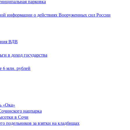
униципальная парковка
ной информации о действиях Вооруженных сил России
ания ВДВ
ги в доход государства
 6 млн. рублей
ь «Ока»
Сочинского нацпарка
высотки в Сочи
его подельников за взятки на кладбищах