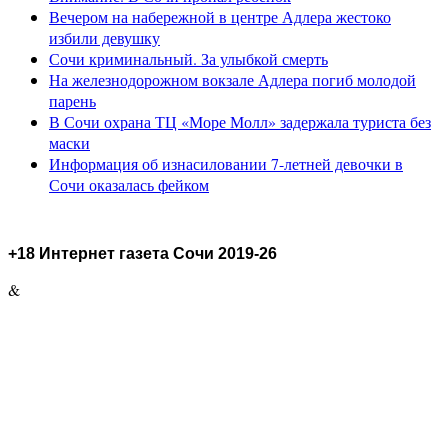
Вечером на набережной в центре Адлера жестоко
избили девушку
Сочи криминальный. За улыбкой смерть
На железнодорожном вокзале Адлера погиб молодой
парень
В Сочи охрана ТЦ «Море Молл» задержала туриста без
маски
Информация об изнасиловании 7-летней девочки в
Сочи оказалась фейком
+18 Интернет газета Сочи 2019-26
&