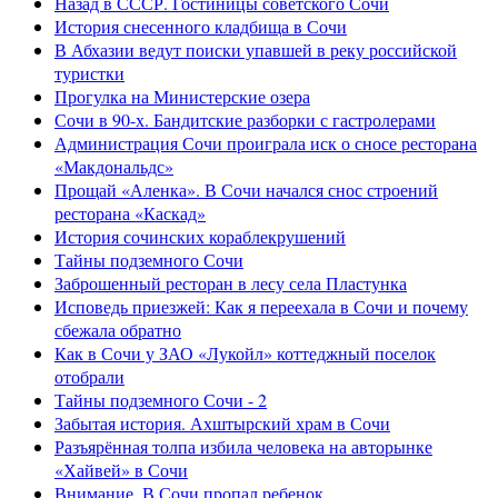
Назад в СССР. Гостиницы советского Сочи
История снесенного кладбища в Сочи
В Абхазии ведут поиски упавшей в реку российской
туристки
Прогулка на Министерские озера
Сочи в 90-х. Бандитские разборки с гастролерами
Администрация Сочи проиграла иск о сносе ресторана
«Макдональдс»
Прощай «Аленка». В Сочи начался снос строений
ресторана «Каскад»
История сочинских кораблекрушений
Тайны подземного Сочи
Заброшенный ресторан в лесу села Пластунка
Исповедь приезжей: Как я переехала в Сочи и почему
сбежала обратно
Как в Сочи у ЗАО «Лукойл» коттеджный поселок
отобрали
Тайны подземного Сочи - 2
Забытая история. Ахштырский храм в Сочи
Разъярённая толпа избила человека на авторынке
«Хайвей» в Сочи
Внимание. В Сочи пропал ребенок