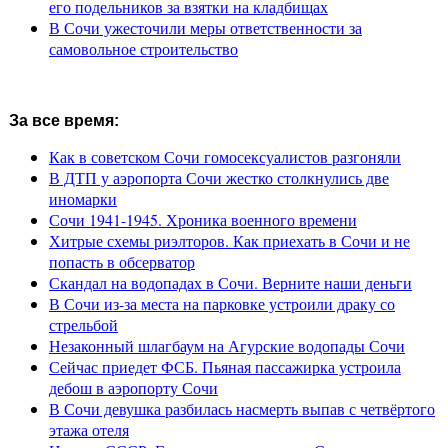
его подельников за взятки на кладбищах
В Сочи ужесточили меры ответственности за
самовольное строительство
За все время:
Как в советском Сочи гомосексуалистов разгоняли
В ДТП у аэропорта Сочи жестко столкнулись две
иномарки
Сочи 1941-1945. Хроника военного времени
Хитрые схемы риэлторов. Как приехать в Сочи и не
попасть в обсерватор
Скандал на водопадах в Сочи. Верните наши деньги
В Сочи из-за места на парковке устроили драку со
стрельбой
Незаконный шлагбаум на Агурские водопады Сочи
Сейчас приедет ФСБ. Пьяная пассажирка устроила
дебош в аэропорту Сочи
В Сочи девушка разбилась насмерть выпав с четвёртого
этажа отеля