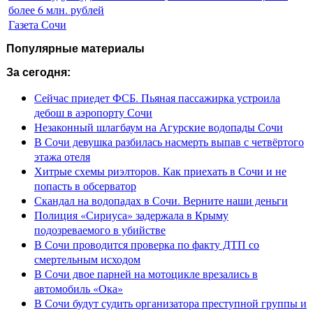
более 6 млн. рублей
Газета Сочи
Популярные материалы
За сегодня:
Сейчас приедет ФСБ. Пьяная пассажирка устроила
дебош в аэропорту Сочи
Незаконный шлагбаум на Агурские водопады Сочи
В Сочи девушка разбилась насмерть выпав с четвёртого
этажа отеля
Хитрые схемы риэлторов. Как приехать в Сочи и не
попасть в обсерватор
Скандал на водопадах в Сочи. Верните наши деньги
Полиция «Сириуса» задержала в Крыму
подозреваемого в убийстве
В Сочи проводится проверка по факту ДТП со
смертельным исходом
В Сочи двое парней на мотоцикле врезались в
автомобиль «Ока»
В Сочи будут судить организатора преступной группы и