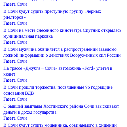
Газета Сочи
В Сочи будут судить преступную группу «черных
риелторов»
Газета Сочи
В Сочи на месте снесенного кинотеатра Спутник открылась
муниципальная парковка
Газета Сочи
В Сочи мужчина обвиняется в распространении заведомо
ложной информации о действиях Вооруженных сил России
Газета Сочи
На трассе «Джубга – Сочи» автомобиль «Ford» улетел в
кювет
Газета Сочи
В Сочи прошли торжества, посвященные 96 годовщине
основания ВДВ
Газета Сочи
С бывшей замглавы Хостинского района Сочи взыскивают
деньги в доход государства
Газета Сочи
В Сочи будут судить мошенника, обвиняемого в хищении