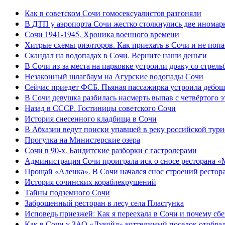
Как в советском Сочи гомосексуалистов разгоняли
В ДТП у аэропорта Сочи жестко столкнулись две иномар
Сочи 1941-1945. Хроника военного времени
Хитрые схемы риэлторов. Как приехать в Сочи и не попа
Скандал на водопадах в Сочи. Верните наши деньги
В Сочи из-за места на парковке устроили драку со стрель
Незаконный шлагбаум на Агурские водопады Сочи
Сейчас приедет ФСБ. Пьяная пассажирка устроила дебош
В Сочи девушка разбилась насмерть выпав с четвёртого э
Назад в СССР. Гостиницы советского Сочи
История снесенного кладбища в Сочи
В Абхазии ведут поиски упавшей в реку российской тури
Прогулка на Министерские озера
Сочи в 90-х. Бандитские разборки с гастролерами
Администрация Сочи проиграла иск о сносе ресторана «
Прощай «Аленка». В Сочи начался снос строений рестор
История сочинских кораблекрушений
Тайны подземного Сочи
Заброшенный ресторан в лесу села Пластунка
Исповедь приезжей: Как я переехала в Сочи и почему сб
Как в Сочи у ЗАО «Лукойл» коттеджный поселок отобра