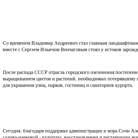
Со временем Владимир Андреевич стал главным ландшафтным
вместе с Сергеем Ильичом Венчаговым стоял у истоков зарожд
После распада СССР отрасль городского озеленения постепен
выращиванием цветов и растений, необходимых потерявшему с
для украшения улиц, парков, гостиниц и санаториев курорта.
Сегодня, благодаря поддержке администрации и мэра Сочи Ал
садово-парковой - культуры, восстановлении и реставрации зе