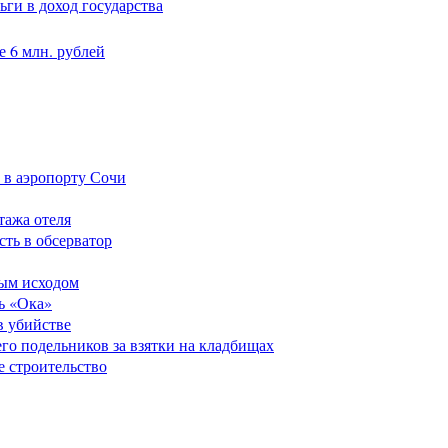
ги в доход государства
 6 млн. рублей
 в аэропорту Сочи
тажа отеля
сть в обсерватор
ным исходом
ь «Ока»
в убийстве
его подельников за взятки на кладбищах
е строительство