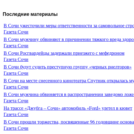
Последние материалы
В Сочи ужесточили меры ответственности за самовольное стр
Газета Сочи
В Сочи мужчину обвиняют в причинении тяжкого вреда здоро
Газета Сочи
В Сочи Росгвардейцы задержали приезжего с мефедроном
Газета Сочи
В Сочи будут судить преступную группу «черных риелторов»
Газета Сочи
В Сочи на месте снесенного кинотеатра Спутник открылась м
Газета Сочи
В Сочи мужчина обвиняется в распространении заведомо лож
Газета Сочи
На трассе «Джубга – Сочи» автомобиль «Ford» улетел в кювет
Газета Сочи
В Сочи прошли торжества, посвященные 96 годовщине основ
Газета Сочи