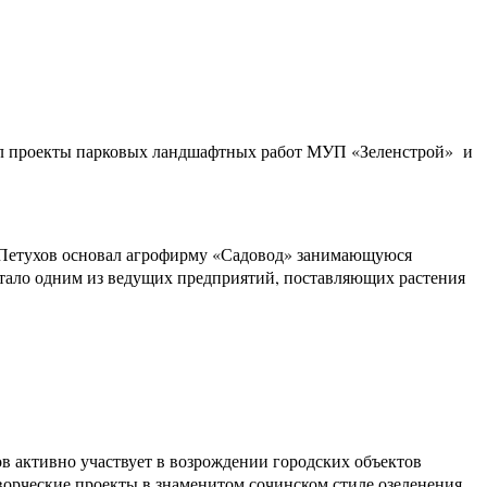
ал проекты парковых ландшафтных работ МУП «Зеленстрой» и
ч Петухов основал агрофирму «Садовод» занимающуюся
тало одним из ведущих предприятий, поставляющих растения
в активно участвует в возрождении городских объектов
творческие проекты в знаменитом сочинском стиле озеленения.