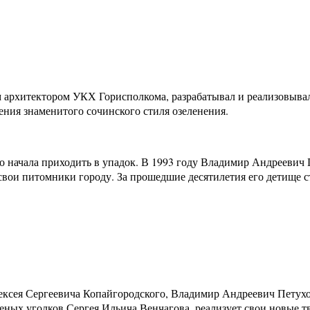
 архитектором УКХ Горисполкома, разрабатывал и реализовыв
ения знаменитого сочинского стиля озеленения.
но начала приходить в упадок. В 1993 году Владимир Андрееви
вои питомники городу. За прошедшие десятилетия его детище с
ексея Сергеевича Копайгородского, Владимир Андреевич Петухо
леных уголков Сергея Ильича Венчагова, реализует свои новые 