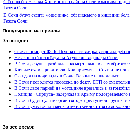
С бывшей замглавы Хостинского района Сочи взыскивают день
Газета Сочи
В Сочи будут судить мошенника, обвиняемого в хищении более
Газета Сочи
Популярные материалы
За сегодня:
Сейчас приедет ФСБ. Пьяная пассажирка устроила дебош
Незаконный шлагбаум на Агурские водопады Сочи
В Сочи девушка разбилась насмерть выпав с четвёртого э
Хитрые схемы риэлторов. Как приехать в Сочи и не попа
Скандал на водопадах в Сочи. Верните наши деньги
В Сочи проводится проверка по факту ДТП со смертель
В Сочи двое парней на мотоцикле врезались в автомобил
Полиция «Сириуса» задержала в Крыму подозреваемого 
В Сочи будут судить организатора преступной группы и 
В Сочи ужесточили меры ответственности за самовольно
За все время: