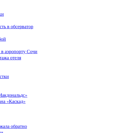
ки
сть в обсерватор
бой
 в аэропорту Сочи
тажа отеля
стки
Макдональдс»
ана «Каскад»
ежала обратно
ли