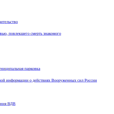
оительство
вью, повлекшего смерть знакомого
униципальная парковка
ной информации о действиях Вооруженных сил России
ания ВДВ