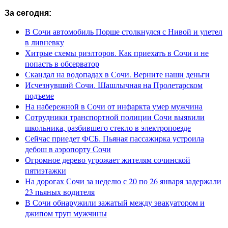
За сегодня:
В Сочи автомобиль Порше столкнулся с Нивой и улетел
в ливневку
Хитрые схемы риэлторов. Как приехать в Сочи и не
попасть в обсерватор
Скандал на водопадах в Сочи. Верните наши деньги
Исчезнувший Сочи. Шашлычная на Пролетарском
подъеме
На набережной в Сочи от инфаркта умер мужчина
Сотрудники транспортной полиции Сочи выявили
школьника, разбившего стекло в электропоезде
Сейчас приедет ФСБ. Пьяная пассажирка устроила
дебош в аэропорту Сочи
Огромное дерево угрожает жителям сочинской
пятиэтажки
На дорогах Сочи за неделю с 20 по 26 января задержали
23 пьяных водителя
В Сочи обнаружили зажатый между эвакуатором и
джипом труп мужчины