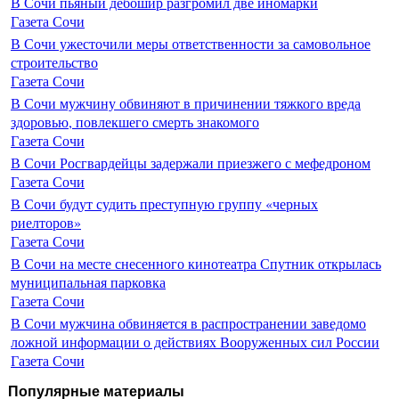
В Сочи пьяный дебошир разгромил две иномарки
Газета Сочи
В Сочи ужесточили меры ответственности за самовольное
строительство
Газета Сочи
В Сочи мужчину обвиняют в причинении тяжкого вреда
здоровью, повлекшего смерть знакомого
Газета Сочи
В Сочи Росгвардейцы задержали приезжего с мефедроном
Газета Сочи
В Сочи будут судить преступную группу «черных
риелторов»
Газета Сочи
В Сочи на месте снесенного кинотеатра Спутник открылась
муниципальная парковка
Газета Сочи
В Сочи мужчина обвиняется в распространении заведомо
ложной информации о действиях Вооруженных сил России
Газета Сочи
Популярные материалы