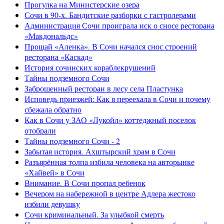
Прогулка на Министерские озера
Сочи в 90-х. Бандитские разборки с гастролерами
Администрация Сочи проиграла иск о сносе ресторана
«Макдональдс»
Прощай «Аленка». В Сочи начался снос строений
ресторана «Каскад»
История сочинских кораблекрушений
Тайны подземного Сочи
Заброшенный ресторан в лесу села Пластунка
Исповедь приезжей: Как я переехала в Сочи и почему
сбежала обратно
Как в Сочи у ЗАО «Лукойл» коттеджный поселок
отобрали
Тайны подземного Сочи - 2
Забытая история. Ахштырский храм в Сочи
Разъярённая толпа избила человека на авторынке
«Хайвей» в Сочи
Внимание. В Сочи пропал ребенок
Вечером на набережной в центре Адлера жестоко
избили девушку
Сочи криминальный. За улыбкой смерть