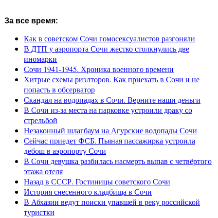
За все время:
Как в советском Сочи гомосексуалистов разгоняли
В ДТП у аэропорта Сочи жестко столкнулись две
иномарки
Сочи 1941-1945. Хроника военного времени
Хитрые схемы риэлторов. Как приехать в Сочи и не
попасть в обсерватор
Скандал на водопадах в Сочи. Верните наши деньги
В Сочи из-за места на парковке устроили драку со
стрельбой
Незаконный шлагбаум на Агурские водопады Сочи
Сейчас приедет ФСБ. Пьяная пассажирка устроила
дебош в аэропорту Сочи
В Сочи девушка разбилась насмерть выпав с четвёртого
этажа отеля
Назад в СССР. Гостиницы советского Сочи
История снесенного кладбища в Сочи
В Абхазии ведут поиски упавшей в реку российской
туристки