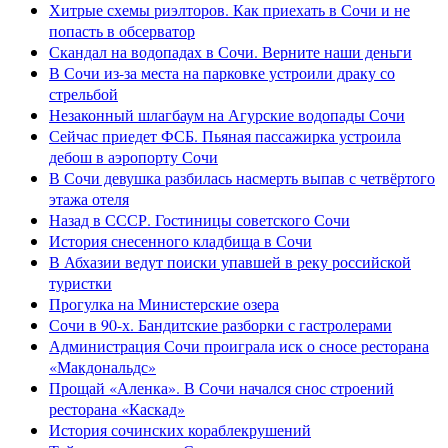
Хитрые схемы риэлторов. Как приехать в Сочи и не
попасть в обсерватор
Скандал на водопадах в Сочи. Верните наши деньги
В Сочи из-за места на парковке устроили драку со
стрельбой
Незаконный шлагбаум на Агурские водопады Сочи
Сейчас приедет ФСБ. Пьяная пассажирка устроила
дебош в аэропорту Сочи
В Сочи девушка разбилась насмерть выпав с четвёртого
этажа отеля
Назад в СССР. Гостиницы советского Сочи
История снесенного кладбища в Сочи
В Абхазии ведут поиски упавшей в реку российской
туристки
Прогулка на Министерские озера
Сочи в 90-х. Бандитские разборки с гастролерами
Администрация Сочи проиграла иск о сносе ресторана
«Макдональдс»
Прощай «Аленка». В Сочи начался снос строений
ресторана «Каскад»
История сочинских кораблекрушений