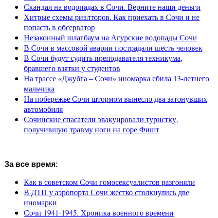
Скандал на водопадах в Сочи. Верните наши деньги
Хитрые схемы риэлторов. Как приехать в Сочи и не
попасть в обсерватор
Незаконный шлагбаум на Агурские водопады Сочи
В Сочи в массовой аварии пострадали шесть человек
В Сочи будут судить преподавателя техникума,
бравшего взятки у студентов
На трассе «Джубга – Сочи» иномарка сбила 13-летнего
мальчика
На побережье Сочи штормом вынесло два затонувших
автомобиля
Сочинские спасатели эвакуировали туристку,
получившую травму ноги на горе Фишт
За все время:
Как в советском Сочи гомосексуалистов разгоняли
В ДТП у аэропорта Сочи жестко столкнулись две
иномарки
Сочи 1941-1945. Хроника военного времени