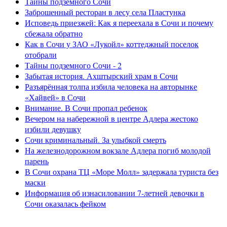
Тайны подземного Сочи
Заброшенный ресторан в лесу села Пластунка
Исповедь приезжей: Как я переехала в Сочи и почему
сбежала обратно
Как в Сочи у ЗАО «Лукойл» коттеджный поселок
отобрали
Тайны подземного Сочи - 2
Забытая история. Ахштырский храм в Сочи
Разъярённая толпа избила человека на авторынке
«Хайвей» в Сочи
Внимание. В Сочи пропал ребенок
Вечером на набережной в центре Адлера жестоко
избили девушку
Сочи криминальный. За улыбкой смерть
На железнодорожном вокзале Адлера погиб молодой
парень
В Сочи охрана ТЦ «Море Молл» задержала туриста без
маски
Информация об изнасиловании 7-летней девочки в
Сочи оказалась фейком