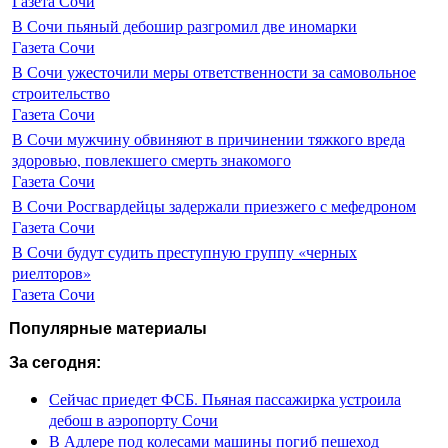
Газета Сочи
В Сочи пьяный дебошир разгромил две иномарки
Газета Сочи
В Сочи ужесточили меры ответственности за самовольное
строительство
Газета Сочи
В Сочи мужчину обвиняют в причинении тяжкого вреда
здоровью, повлекшего смерть знакомого
Газета Сочи
В Сочи Росгвардейцы задержали приезжего с мефедроном
Газета Сочи
В Сочи будут судить преступную группу «черных
риелторов»
Газета Сочи
Популярные материалы
За сегодня:
Сейчас приедет ФСБ. Пьяная пассажирка устроила
дебош в аэропорту Сочи
В Адлере под колесами машины погиб пешеход