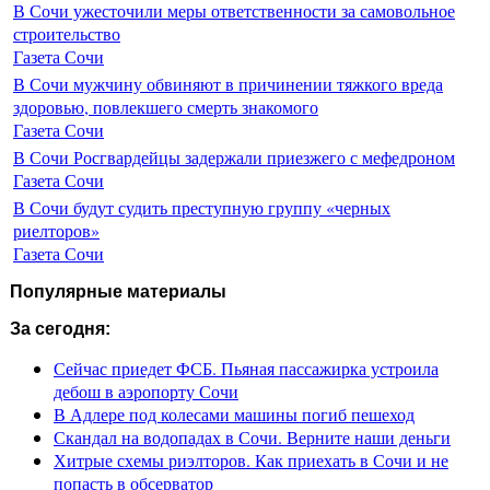
В Сочи ужесточили меры ответственности за самовольное
строительство
Газета Сочи
В Сочи мужчину обвиняют в причинении тяжкого вреда
здоровью, повлекшего смерть знакомого
Газета Сочи
В Сочи Росгвардейцы задержали приезжего с мефедроном
Газета Сочи
В Сочи будут судить преступную группу «черных
риелторов»
Газета Сочи
Популярные материалы
За сегодня:
Сейчас приедет ФСБ. Пьяная пассажирка устроила
дебош в аэропорту Сочи
В Адлере под колесами машины погиб пешеход
Скандал на водопадах в Сочи. Верните наши деньги
Хитрые схемы риэлторов. Как приехать в Сочи и не
попасть в обсерватор