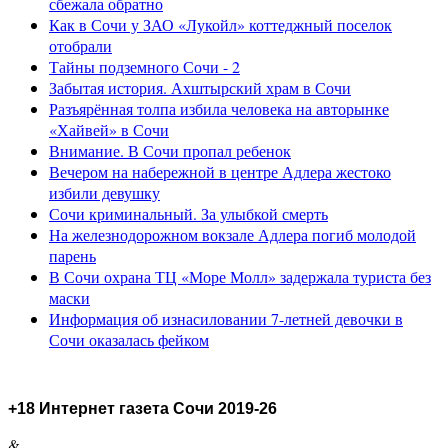
сбежала обратно
Как в Сочи у ЗАО «Лукойл» коттеджный поселок
отобрали
Тайны подземного Сочи - 2
Забытая история. Ахштырский храм в Сочи
Разъярённая толпа избила человека на авторынке
«Хайвей» в Сочи
Внимание. В Сочи пропал ребенок
Вечером на набережной в центре Адлера жестоко
избили девушку
Сочи криминальный. За улыбкой смерть
На железнодорожном вокзале Адлера погиб молодой
парень
В Сочи охрана ТЦ «Море Молл» задержала туриста без
маски
Информация об изнасиловании 7-летней девочки в
Сочи оказалась фейком
+18 Интернет газета Сочи 2019-26
&