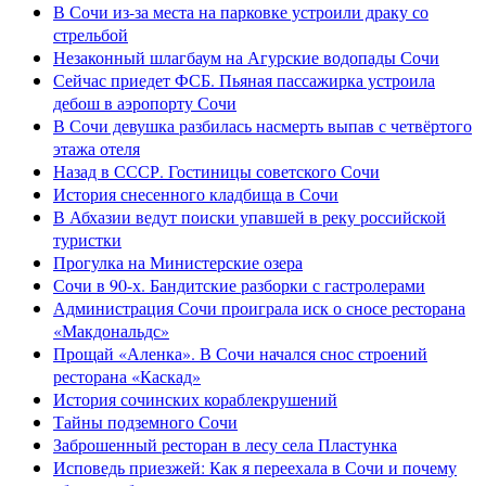
В Сочи из-за места на парковке устроили драку со
стрельбой
Незаконный шлагбаум на Агурские водопады Сочи
Сейчас приедет ФСБ. Пьяная пассажирка устроила
дебош в аэропорту Сочи
В Сочи девушка разбилась насмерть выпав с четвёртого
этажа отеля
Назад в СССР. Гостиницы советского Сочи
История снесенного кладбища в Сочи
В Абхазии ведут поиски упавшей в реку российской
туристки
Прогулка на Министерские озера
Сочи в 90-х. Бандитские разборки с гастролерами
Администрация Сочи проиграла иск о сносе ресторана
«Макдональдс»
Прощай «Аленка». В Сочи начался снос строений
ресторана «Каскад»
История сочинских кораблекрушений
Тайны подземного Сочи
Заброшенный ресторан в лесу села Пластунка
Исповедь приезжей: Как я переехала в Сочи и почему