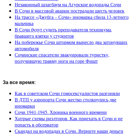
Незаконный шлагбаум на Агурские водопады Сочи
В Сочи в массовой аварии пострадали шесть человек
На трассе «Джубга – Сочи» иномарка сбила 13-летнего
мальчика
В Сочи будут судить преподавателя техникума,
бравшего взятки у студентов
На побережье Сочи штормом вынесло два затонувших
автомобиля
Сочинские спасатели эвакуировали туристку,
получившую травму ноги на горе Фишт
За все время:
Как в советском Сочи гомосексуалистов разгоняли
В ДТП у аэропорта Сочи жестко столкнулись две
иномарки
Сочи 1941-1945. Хроника военного времени
Хитрые схемы риэлторов. Как приехать в Сочи и не
попасть в обсерватор
Скандал на водопадах в Сочи. Верните наши деньги