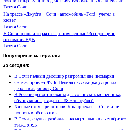
ложной информации о действиях Вооруженных сил России
Газета Сочи
На трассе «Джубга – Сочи» автомобиль «Ford» улетел в
кювет
Газета Сочи
В Сочи прошли торжества, посвященные 96 годовщине
основания ВДВ
Газета Сочи
Популярные материалы
За сегодня:
В Сочи пьяный дебошир разгромил две иномарки
Сейчас приедет ФСБ. Пьяная пассажирка устроила
дебош в аэропорту Сочи
В Россию депортированы два сочинских мошенника,
обманувшие граждан на 88 млн. рублей
Хитрые схемы риэлторов. Как приехать в Сочи и не
попасть в обсерватор
В Сочи девушка разбилась насмерть выпав с четвёртого
этажа отеля