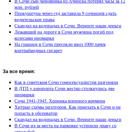
В Сочи сын чиновника из Ачинска потерял часы за 12
млн. рублей
Прокуратура через суд заставила 9 сочинцев сдать
водительские права
Скандал на водопадах в Сочи. Верните наши деньги
Лежавший на дороге в Сочи мужчина погиб под
колесами иномарки
На границе в Сочи пресекли ввоз 1000 пачек
контрабандных сигарет
За все время:
Как в советском Сочи гомосексуалистов разгоняли
В ДТП у аэропорта Сочи жестко столкнулись две
иномарки
Сочи 1941-1945. Хроника военного времени
Хитрые схемы риэлторов. Как приехать в Сочи и не
попасть в обсерватор
Скандал на водопадах в Сочи. Верните наши деньги
В Сочи из-за места на парковке устроили драку со
стрельбой