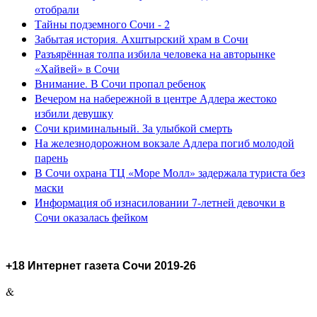
отобрали
Тайны подземного Сочи - 2
Забытая история. Ахштырский храм в Сочи
Разъярённая толпа избила человека на авторынке
«Хайвей» в Сочи
Внимание. В Сочи пропал ребенок
Вечером на набережной в центре Адлера жестоко
избили девушку
Сочи криминальный. За улыбкой смерть
На железнодорожном вокзале Адлера погиб молодой
парень
В Сочи охрана ТЦ «Море Молл» задержала туриста без
маски
Информация об изнасиловании 7-летней девочки в
Сочи оказалась фейком
+18 Интернет газета Сочи 2019-26
&