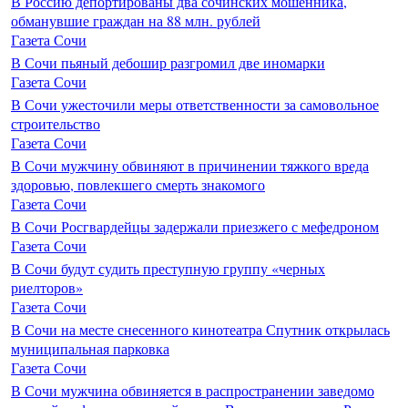
В Россию депортированы два сочинских мошенника,
обманувшие граждан на 88 млн. рублей
Газета Сочи
В Сочи пьяный дебошир разгромил две иномарки
Газета Сочи
В Сочи ужесточили меры ответственности за самовольное
строительство
Газета Сочи
В Сочи мужчину обвиняют в причинении тяжкого вреда
здоровью, повлекшего смерть знакомого
Газета Сочи
В Сочи Росгвардейцы задержали приезжего с мефедроном
Газета Сочи
В Сочи будут судить преступную группу «черных
риелторов»
Газета Сочи
В Сочи на месте снесенного кинотеатра Спутник открылась
муниципальная парковка
Газета Сочи
В Сочи мужчина обвиняется в распространении заведомо