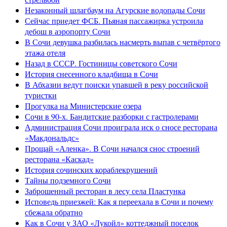
Незаконный шлагбаум на Агурские водопады Сочи
Сейчас приедет ФСБ. Пьяная пассажирка устроила
дебош в аэропорту Сочи
В Сочи девушка разбилась насмерть выпав с четвёртого
этажа отеля
Назад в СССР. Гостиницы советского Сочи
История снесенного кладбища в Сочи
В Абхазии ведут поиски упавшей в реку российской
туристки
Прогулка на Министерские озера
Сочи в 90-х. Бандитские разборки с гастролерами
Администрация Сочи проиграла иск о сносе ресторана
«Макдональдс»
Прощай «Аленка». В Сочи начался снос строений
ресторана «Каскад»
История сочинских кораблекрушений
Тайны подземного Сочи
Заброшенный ресторан в лесу села Пластунка
Исповедь приезжей: Как я переехала в Сочи и почему
сбежала обратно
Как в Сочи у ЗАО «Лукойл» коттеджный поселок