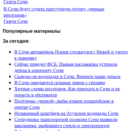
Газета Сочи
В Сочи будут судить преступную группу «черных
риелторов»
Газета Сочи
Популярные материалы
За сегодня:
В Сочи автомобиль Порше столкнулся с Нивой и улетел
в ливневку
Сейчас приедет ФСБ. Пьяная пассажирка устроила
дебош в аэропорту Сочи
Скандал на водопадах в Сочи. Верните наши деньги
В Сочи ожидаются сильные ливни с грозами
Хитрые схемы риэлторов. Как приехать в Сочи и не
попасть в обсерватор
Полтонны «черной» рыбы изъяли полицейские в
центре Сочи
Незаконный шлагбаум на Агурские водопады Сочи
Сотрудники транспортной полиции Сочи выявили
школьника, разбившего стекло в электропоезде