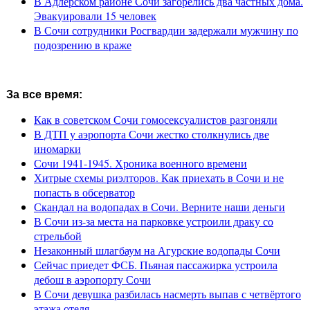
В Адлерском районе Сочи загорелись два частных дома.
Эвакуировали 15 человек
В Сочи сотрудники Росгвардии задержали мужчину по
подозрению в краже
За все время:
Как в советском Сочи гомосексуалистов разгоняли
В ДТП у аэропорта Сочи жестко столкнулись две
иномарки
Сочи 1941-1945. Хроника военного времени
Хитрые схемы риэлторов. Как приехать в Сочи и не
попасть в обсерватор
Скандал на водопадах в Сочи. Верните наши деньги
В Сочи из-за места на парковке устроили драку со
стрельбой
Незаконный шлагбаум на Агурские водопады Сочи
Сейчас приедет ФСБ. Пьяная пассажирка устроила
дебош в аэропорту Сочи
В Сочи девушка разбилась насмерть выпав с четвёртого
этажа отеля