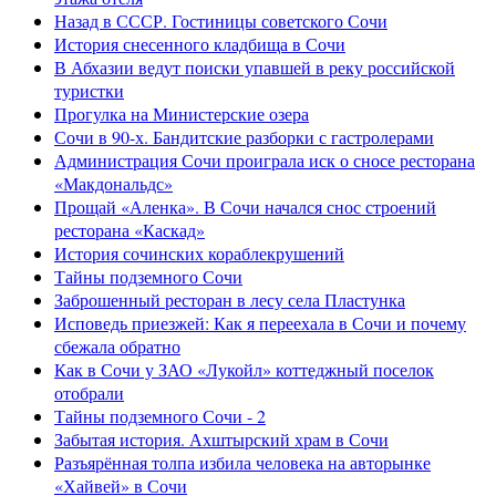
Назад в СССР. Гостиницы советского Сочи
История снесенного кладбища в Сочи
В Абхазии ведут поиски упавшей в реку российской
туристки
Прогулка на Министерские озера
Сочи в 90-х. Бандитские разборки с гастролерами
Администрация Сочи проиграла иск о сносе ресторана
«Макдональдс»
Прощай «Аленка». В Сочи начался снос строений
ресторана «Каскад»
История сочинских кораблекрушений
Тайны подземного Сочи
Заброшенный ресторан в лесу села Пластунка
Исповедь приезжей: Как я переехала в Сочи и почему
сбежала обратно
Как в Сочи у ЗАО «Лукойл» коттеджный поселок
отобрали
Тайны подземного Сочи - 2
Забытая история. Ахштырский храм в Сочи
Разъярённая толпа избила человека на авторынке
«Хайвей» в Сочи