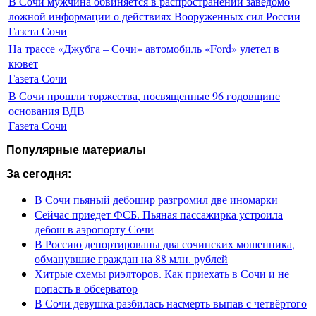
В Сочи мужчина обвиняется в распространении заведомо
ложной информации о действиях Вооруженных сил России
Газета Сочи
На трассе «Джубга – Сочи» автомобиль «Ford» улетел в
кювет
Газета Сочи
В Сочи прошли торжества, посвященные 96 годовщине
основания ВДВ
Газета Сочи
Популярные материалы
За сегодня:
В Сочи пьяный дебошир разгромил две иномарки
Сейчас приедет ФСБ. Пьяная пассажирка устроила
дебош в аэропорту Сочи
В Россию депортированы два сочинских мошенника,
обманувшие граждан на 88 млн. рублей
Хитрые схемы риэлторов. Как приехать в Сочи и не
попасть в обсерватор
В Сочи девушка разбилась насмерть выпав с четвёртого