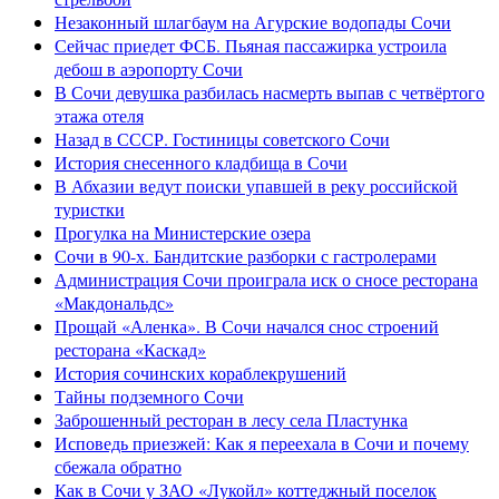
Незаконный шлагбаум на Агурские водопады Сочи
Сейчас приедет ФСБ. Пьяная пассажирка устроила
дебош в аэропорту Сочи
В Сочи девушка разбилась насмерть выпав с четвёртого
этажа отеля
Назад в СССР. Гостиницы советского Сочи
История снесенного кладбища в Сочи
В Абхазии ведут поиски упавшей в реку российской
туристки
Прогулка на Министерские озера
Сочи в 90-х. Бандитские разборки с гастролерами
Администрация Сочи проиграла иск о сносе ресторана
«Макдональдс»
Прощай «Аленка». В Сочи начался снос строений
ресторана «Каскад»
История сочинских кораблекрушений
Тайны подземного Сочи
Заброшенный ресторан в лесу села Пластунка
Исповедь приезжей: Как я переехала в Сочи и почему
сбежала обратно
Как в Сочи у ЗАО «Лукойл» коттеджный поселок