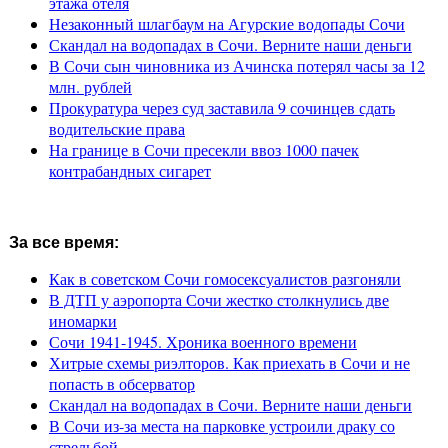
этажа отеля
Незаконный шлагбаум на Агурские водопады Сочи
Скандал на водопадах в Сочи. Верните наши деньги
В Сочи сын чиновника из Ачинска потерял часы за 12
млн. рублей
Прокуратура через суд заставила 9 сочинцев сдать
водительские права
На границе в Сочи пресекли ввоз 1000 пачек
контрабандных сигарет
За все время:
Как в советском Сочи гомосексуалистов разгоняли
В ДТП у аэропорта Сочи жестко столкнулись две
иномарки
Сочи 1941-1945. Хроника военного времени
Хитрые схемы риэлторов. Как приехать в Сочи и не
попасть в обсерватор
Скандал на водопадах в Сочи. Верните наши деньги
В Сочи из-за места на парковке устроили драку со
стрельбой