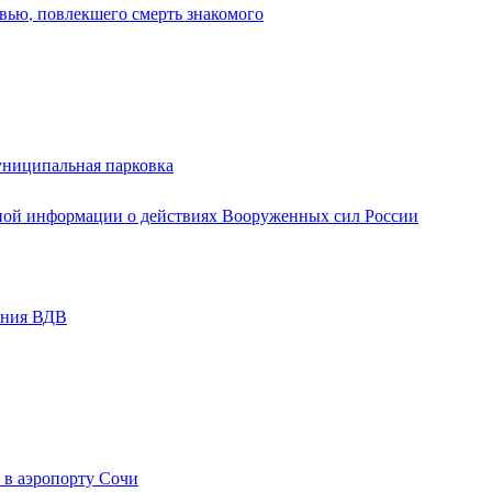
вью, повлекшего смерть знакомого
униципальная парковка
ной информации о действиях Вооруженных сил России
ания ВДВ
 в аэропорту Сочи