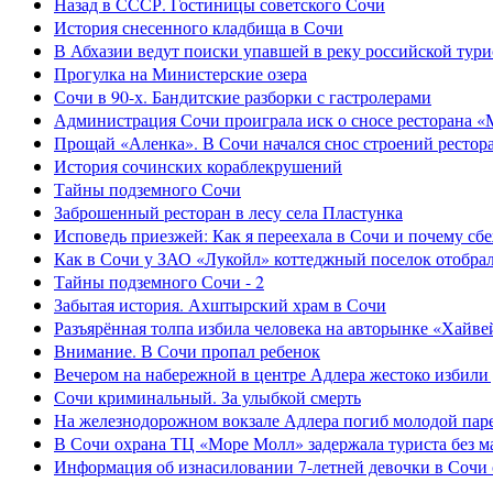
Назад в СССР. Гостиницы советского Сочи
История снесенного кладбища в Сочи
В Абхазии ведут поиски упавшей в реку российской тури
Прогулка на Министерские озера
Сочи в 90-х. Бандитские разборки с гастролерами
Администрация Сочи проиграла иск о сносе ресторана «
Прощай «Аленка». В Сочи начался снос строений рестор
История сочинских кораблекрушений
Тайны подземного Сочи
Заброшенный ресторан в лесу села Пластунка
Исповедь приезжей: Как я переехала в Сочи и почему сб
Как в Сочи у ЗАО «Лукойл» коттеджный поселок отобра
Тайны подземного Сочи - 2
Забытая история. Ахштырский храм в Сочи
Разъярённая толпа избила человека на авторынке «Хайве
Внимание. В Сочи пропал ребенок
Вечером на набережной в центре Адлера жестоко избили
Сочи криминальный. За улыбкой смерть
На железнодорожном вокзале Адлера погиб молодой пар
В Сочи охрана ТЦ «Море Молл» задержала туриста без м
Информация об изнасиловании 7-летней девочки в Сочи 