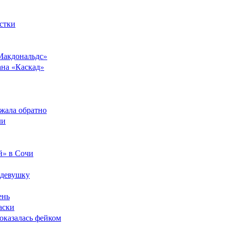
стки
Макдональдс»
ана «Каскад»
ежала обратно
ли
й» в Сочи
 девушку
ень
аски
оказалась фейком