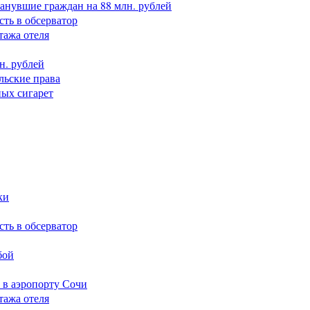
анувшие граждан на 88 млн. рублей
сть в обсерватор
тажа отеля
н. рублей
льские права
ных сигарет
ки
сть в обсерватор
бой
 в аэропорту Сочи
тажа отеля