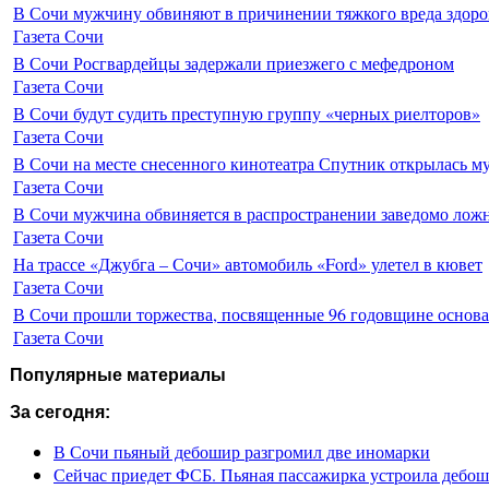
В Сочи мужчину обвиняют в причинении тяжкого вреда здоро
Газета Сочи
В Сочи Росгвардейцы задержали приезжего с мефедроном
Газета Сочи
В Сочи будут судить преступную группу «черных риелторов»
Газета Сочи
В Сочи на месте снесенного кинотеатра Спутник открылась м
Газета Сочи
В Сочи мужчина обвиняется в распространении заведомо лож
Газета Сочи
На трассе «Джубга – Сочи» автомобиль «Ford» улетел в кювет
Газета Сочи
В Сочи прошли торжества, посвященные 96 годовщине основ
Газета Сочи
Популярные материалы
За сегодня:
В Сочи пьяный дебошир разгромил две иномарки
Сейчас приедет ФСБ. Пьяная пассажирка устроила дебош