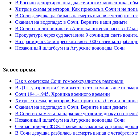
В Россию депортированы два сочинских мошенника, обм
Хитрые схемы риэлторов. Как приехать в Сочи и не попа
В Сочи девушка разбилась насмерть выпав с четвёртого э
Скандал на водопадах в Сочи. Верните наши деньги
В Сочи сын чиновника из Ачинска потерял часы за 12 мл
Прокуратура через суд заставила 9 сочинцев сдать водите
На границе в Сочи пресекли ввоз 1000 пачек контрабанд
Незаконный шлагбаум на Агурские водопады Сочи
За все время:
Как в советском Сочи гомосексуалистов разгоняли
В ДТП у аэропорта Сочи жестко столкнулись две иномар
Сочи 1941-1945. Хроника военного времени
Хитрые схемы риэлторов. Как приехать в Сочи и не попа
Скандал на водопадах в Сочи. Верните наши деньги
В Сочи из-за места на парковке устроили драку со стрель
Незаконный шлагбаум на Агурские водопады Сочи
Сейчас приедет ФСБ. Пьяная пассажирка устроила дебош
В Сочи девушка разбилась насмерть выпав с четвёртого э