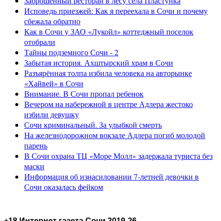
Заброшенный ресторан в лесу села Пластунка
Исповедь приезжей: Как я переехала в Сочи и почему
сбежала обратно
Как в Сочи у ЗАО «Лукойл» коттеджный поселок
отобрали
Тайны подземного Сочи - 2
Забытая история. Ахштырский храм в Сочи
Разъярённая толпа избила человека на авторынке
«Хайвей» в Сочи
Внимание. В Сочи пропал ребенок
Вечером на набережной в центре Адлера жестоко
избили девушку
Сочи криминальный. За улыбкой смерть
На железнодорожном вокзале Адлера погиб молодой
парень
В Сочи охрана ТЦ «Море Молл» задержала туриста без
маски
Информация об изнасиловании 7-летней девочки в
Сочи оказалась фейком
+18 Интернет газета Сочи 2019-26