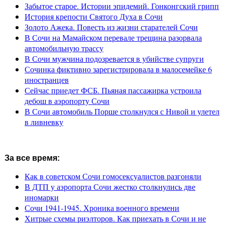
Забытое старое. Истории эпидемий. Гонконгский грипп
История крепости Святого Духа в Сочи
Золото Ажека. Повесть из жизни старателей Сочи
В Сочи на Мамайском перевале трещина разорвала
автомобильную трассу
В Сочи мужчина подозревается в убийстве супруги
Сочинка фиктивно зарегистрировала в малосемейке 6
иностранцев
Сейчас приедет ФСБ. Пьяная пассажирка устроила
дебош в аэропорту Сочи
В Сочи автомобиль Порше столкнулся с Нивой и улетел
в ливневку
За все время:
Как в советском Сочи гомосексуалистов разгоняли
В ДТП у аэропорта Сочи жестко столкнулись две
иномарки
Сочи 1941-1945. Хроника военного времени
Хитрые схемы риэлторов. Как приехать в Сочи и не