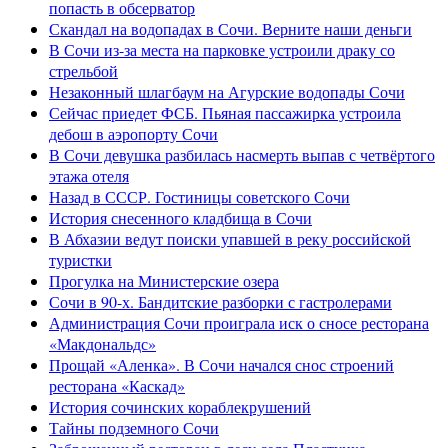
попасть в обсерватор
Скандал на водопадах в Сочи. Верните наши деньги
В Сочи из-за места на парковке устроили драку со
стрельбой
Незаконный шлагбаум на Агурские водопады Сочи
Сейчас приедет ФСБ. Пьяная пассажирка устроила
дебош в аэропорту Сочи
В Сочи девушка разбилась насмерть выпав с четвёртого
этажа отеля
Назад в СССР. Гостиницы советского Сочи
История снесенного кладбища в Сочи
В Абхазии ведут поиски упавшей в реку российской
туристки
Прогулка на Министерские озера
Сочи в 90-х. Бандитские разборки с гастролерами
Администрация Сочи проиграла иск о сносе ресторана
«Макдональдс»
Прощай «Аленка». В Сочи начался снос строений
ресторана «Каскад»
История сочинских кораблекрушений
Тайны подземного Сочи