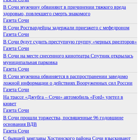
В Сочи мужчину обвиняют в причинении тяжкого вреда
здоровью, повлекшего смерть знакомого
Газета Сочи
В Сочи Росгвардейцы задержали приезжего с мефедроном
Газета Сочи
В Сочи будут судить преступную группу «черных риелторов»
Газета Сочи
В Сочи на месте снесенного кинотеатра Спутник открылась
муниципальная парковка
Газета Сочи
В Сочи мужчина обвиняется в распространении заведомо
ложной информации о действиях Вооруженных сил России
Газета Сочи
На трассе «Джубга – Сочи» автомобиль «Ford» улетел в
кювет
Газета Сочи
В Сочи прошли торжества, посвященные 96 годовщине
основания ВДВ
Газета Сочи
С бывшей замглавы Хостинского района Сочи взыскивают