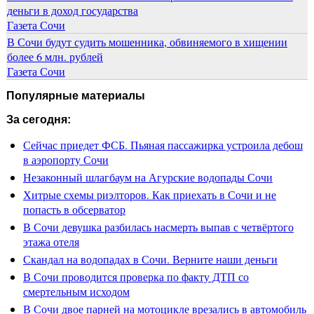
деньги в доход государства
Газета Сочи
В Сочи будут судить мошенника, обвиняемого в хищении
более 6 млн. рублей
Газета Сочи
Популярные материалы
За сегодня:
Сейчас приедет ФСБ. Пьяная пассажирка устроила дебош
в аэропорту Сочи
Незаконный шлагбаум на Агурские водопады Сочи
Хитрые схемы риэлторов. Как приехать в Сочи и не
попасть в обсерватор
В Сочи девушка разбилась насмерть выпав с четвёртого
этажа отеля
Скандал на водопадах в Сочи. Верните наши деньги
В Сочи проводится проверка по факту ДТП со
смертельным исходом
В Сочи двое парней на мотоцикле врезались в автомобиль