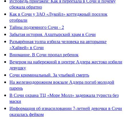
Исповедь приезжей: Как я переехала в Сочи и почему
сбежала обратно
Как в Сочи у ЗАО «Лукойл» коттеджный поселок
отобрали
Тайны подземного Сочи - 2
Забытая история. Ахштырский храм в Сочи
Разъярённая толпа избила человека на авторынке
«Хайвей» в Сочи
Внимание. В Сочи пропал ребенок
Вечером на набережной в центре Адлера жестоко избили
девушку
Сочи криминальный. За улыбкой смерть
На железнодорожном вокзале Адлера погиб молодой
парень
В Сочи охрана ТЦ «Море Молл» задержала туриста без
маски
Информация об изнасиловании 7-летней девочки в Сочи
оказалась фейком