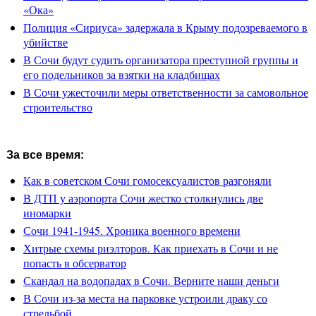
«Ока»
Полиция «Сириуса» задержала в Крыму подозреваемого в
убийстве
В Сочи будут судить организатора преступной группы и
его подельников за взятки на кладбищах
В Сочи ужесточили меры ответственности за самовольное
строительство
За все время:
Как в советском Сочи гомосексуалистов разгоняли
В ДТП у аэропорта Сочи жестко столкнулись две
иномарки
Сочи 1941-1945. Хроника военного времени
Хитрые схемы риэлторов. Как приехать в Сочи и не
попасть в обсерватор
Скандал на водопадах в Сочи. Верните наши деньги
В Сочи из-за места на парковке устроили драку со
стрельбой