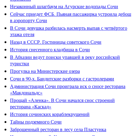
Незаконный шлагбаум на Агурские водопады Сочи
Сейчас приедет ФСБ. Пьяная пассажирка устроила дебош
в аэропорту Сочи
В Сочи девушка разбилась насмерть выпав с четвёртого
этажа отеля
Назад в СССР. Гостиницы советского Сочи
История снесенного кладбища в Сочи
В Абхазии ведут поиски упавшей в реку российской
туристки
Прогулка на Министерские озера
Сочи в 90-х. Бандитские разборки с гастролерами
Администрация Сочи проиграла иск о сносе ресторана
«Макдональдс»
Прощай «Аленка». В Сочи начался снос строений
ресторана «Каскад»
История сочинских кораблекрушений
Тайны подземного Сочи
Заброшенный ресторан в лесу села Пластунка